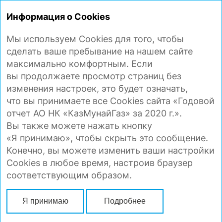
ГОДОВОЙ
ОТЧЕТ 2020
Информация о Cookies
Мы используем Cookies для того, чтобы
ОТЧЕТ О СОБЛЮДЕНИИ ККУ
сделать ваше пребывание на нашем сайте
ЗА 2020 ГОД
максимально комфортным. Если
вы продолжаете просмотр страниц без
изменения настроек, это будет означать,
Отчет о соблюдении / несоблюдении
что вы принимаете все Cookies сайта «Годовой
принципов и положений Кодекса
отчет АО НК «КазМунайГаз» за 2020 г.».
корпоративного управления (далее - Кодекс)
Вы также можете нажать кнопку
АО НК «КазМунайГаз» (далее - КМГ),
«Я принимаю», чтобы скрыть это сообщение.
утвержденного решением Единственного
Конечно, вы можете изменить ваши настройки
акционера КМГ от 27 мая 2015 года (протокол
Cookies в любое время, настроив браузер
№22/15), подготовлен во исполнение пункта 6
соответствующим образом.
Кодекса и содержит информацию
о соблюдении / несоблюдении КМГ
Я принимаю
Подробнее
принципов и положений Кодекса