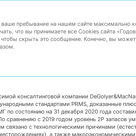
ГОДОВОЙ ОТЧЕТ 2020
ть ваше пребывание на нашем сайте максимально
ОРАТИВНОЕ УПРАВЛЕНИЕ
ФИНАНСО
чать, что вы принимаете все Cookies сайта «Годов
чтобы скрыть это сообщение. Конечно, вы может
азом.
сти
Запасы
симой консалтинговой компании DeGolyer&MacNa
дународными стандартами PRMS, доказанные плю
МГ по состоянию на 31 декабря 2020 года состави
). По сравнению с 2019 годом уровень 2Р запасов 
ом связано с технологическими причинами (естес
 месторождениях), а также макроэкономическими