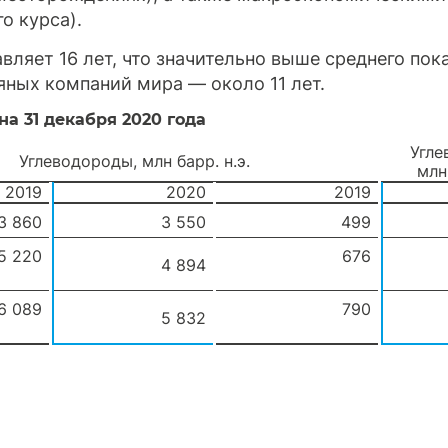
о курса).
вляет 16 лет, что значительно выше среднего пок
ных компаний мира — около 11 лет.
а 31 декабря 2020 года
Угле
Углеводороды, млн барр. н.э.
млн
2019
2020
2019
3 860
3 550
499
5 220
676
4 894
6 089
790
5 832