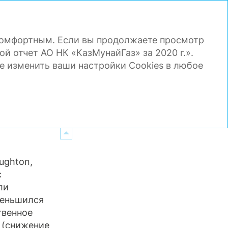
PDF
RU
Поиск
Инструменты
 комфортным. Если вы продолжаете просмотр
ВАЯ ОТЧЕТНОСТЬ
ПРИЛОЖЕНИЯ
ой отчет АО НК «КазМунайГаз» за 2020 г.».
е изменить ваши настройки Cookies в любое
ughton,
с
ли
уменьшился
твенное
 (снижение