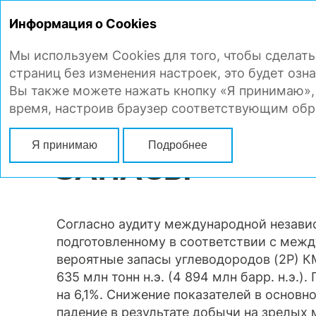
Информация о Cookies
Мы используем Cookies для того, чтобы сдела
СТРАТЕГИЧЕСКИЙ ОТЧЕТ
КОРП
страниц без изменения настроек, это будет озна
Вы также можете нажать кнопку «Я принимаю», 
время, настроив браузер соответствующим обр
Главная
Стратегический отчет
Обзор операционной деятельно
Я принимаю
Подробнее
ЗАПАСЫ
Согласно аудиту международной незави
подготовленному в соответствии с меж
вероятные запасы углеводородов (2P) К
635 млн тонн н.э. (4 894 млн барр. н.э.
на 6,1%. Снижение показателей в основн
падение в результате добычи на зрелых