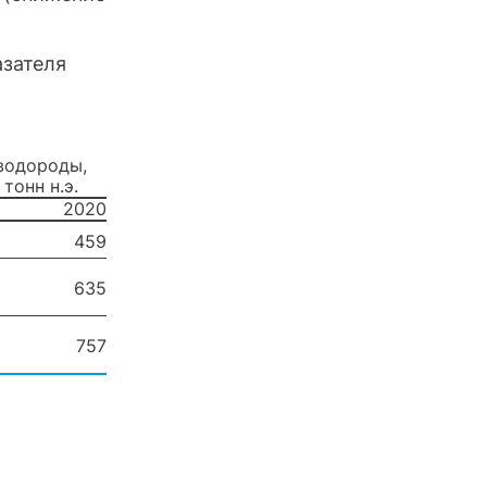
азателя
водороды,
 тонн н.э.
2020
459
635
757