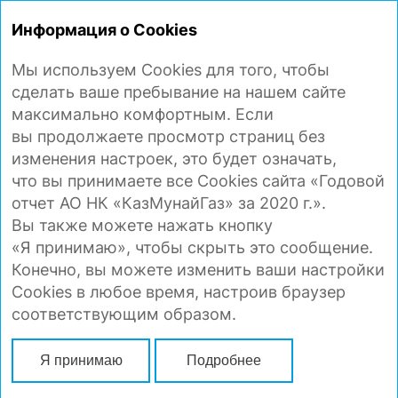
ГОДОВОЙ
ОТЧЕТ 2020
Информация о Cookies
Мы используем Cookies для того, чтобы
ПЕРЕРАБОТКА НЕФТИ И МАРКЕТИНГ
сделать ваше пребывание на нашем сайте
максимально комфортным. Если
вы продолжаете просмотр страниц без
На сегодняшний день крупные проекты
изменения настроек, это будет означать,
по модернизации нефтеперерабатывающих
что вы принимаете все Cookies сайта «Годовой
заводов Компании в Республике Казахстан
отчет АО НК «КазМунайГаз» за 2020 г.».
и Румынии, которые позволили достичь
Вы также можете нажать кнопку
нового уровня глубины переработки нефти,
«Я принимаю», чтобы скрыть это сообщение.
завершены. В среднесрочной перспективе
Конечно, вы можете изменить ваши настройки
Компания планирует сосредоточиться
Cookies в любое время, настроив браузер
на следующих направлениях:
соответствующим образом.
по нефтеперерабатывающим заводам
в Республике Казахстан — повышение
Я принимаю
Подробнее
операционной эффективности путем