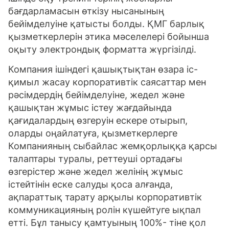
бағдарламасын өткізу нысанының
бейімделуіне қатысты болды. ҚМГ барлық
қызметкерлерін этика мәселелері бойынша
оқыту электрондық форматта жүргізілді.
Компания ішіндегі қашықтықтан өзара іс-
қимыл жасау корпоративтік саясаттар мен
рәсімдердің бейімделуіне, жедел және
қашықтан жұмыс істеу жағдайында
қағидалардың өзгеруін ескере отырып,
оларды оңайлатуға, қызметкерлерге
Компанияның сыбайлас жемқорлыққа қарсы
талаптары туралы, реттеуші ортадағы
өзгерістер және жедел желінің жұмыс
істейтінін еске салуды қоса алғанда,
ақпараттық тарату арқылы корпоративтік
коммуникацияның ролін күшейтуге ықпал
етті. Бұл танысу қамтуының 100%- тіне қол