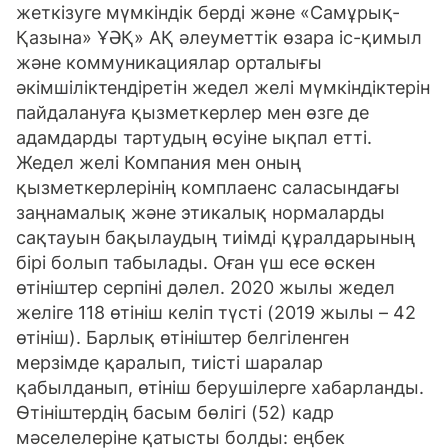
жеткізуге мүмкіндік берді және «Самұрық-
Қазына» ҰӘҚ» АҚ әлеуметтік өзара іс-қимыл
және коммуникациялар орталығы
әкімшіліктендіретін жедел желі мүмкіндіктерін
пайдалануға қызметкерлер мен өзге де
адамдарды тартудың өсуіне ықпал етті.
Жедел желі Компания мен оның
қызметкерлерінің комплаенс саласындағы
заңнамалық және этикалық нормаларды
сақтауын бақылаудың тиімді құралдарының
бірі болып табылады. Оған үш есе өскен
өтініштер серпіні дәлел. 2020 жылы жедел
желіге 118 өтініш келіп түсті (2019 жылы – 42
өтініш). Барлық өтініштер белгіленген
мерзімде қаралып, тиісті шаралар
қабылданып, өтініш берушілерге хабарланды.
Өтініштердің басым бөлігі (52) кадр
мәселелеріне қатысты болды: еңбек