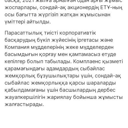
басқа, 2021 жылға арналған одан арғы жұмыс
жоспарлары, сондай-ақ акционердің ЕТҰ-ның
осы бағытта жүргізіп жатқан жұмысынан
үміттері айтылды.
Парасаттылық тиісті корпоративтік
басқарудың бүкіл жүйесінің іргетасы және
Компания мүдделерінің жеке мүдделерден
басымдығын қорғау мен қамтамасыз етуде
кепілгер болып табылады. Комплаенс қызметі
қарамағындағы адамдардың сыбайлас
жемқорлық бұзушылықтары үшін, сондай-ақ
сыбайлас жемқорлыққа қарсы шараларды
қабылдамағаны үшін басшылардың дербес
жауапкершілігін жариялау бойынша жұмысты
жалғастырады.