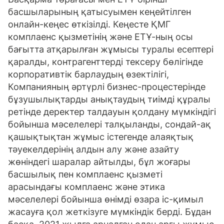
басшыларының қатысуымен кеңейтілген
онлайн-кеңес өткізілді. Кеңесте ҚМГ
комплаенс қызметінің және ЕТҰ-ның осы
бағытта атқарылған жұмысы туралы есептері
қаралды, контрагенттерді тексеру бөлігінде
корпоративтік барлаудың өзектілігі,
Компанияның әртүрлі бизнес-процестерінде
бұзушылықтарды анықтаудың тиімді құралы
ретінде деректер талдауын қолдану мүмкіндігі
бойынша мәселелері талқыланды, сондай-ақ
қашықтықтан жұмыс істегенде алаяқтық
тәуекелдерінің алдын алу және азайту
жөніндегі шаралар айтылды, бұл жоғары
басшылық пен комплаенс қызметі
арасындағы комплаенс және этика
мәселелері бойынша өнімді өзара іс-қимыл
жасауға қол жеткізуге мүмкіндік берді. Бұдан