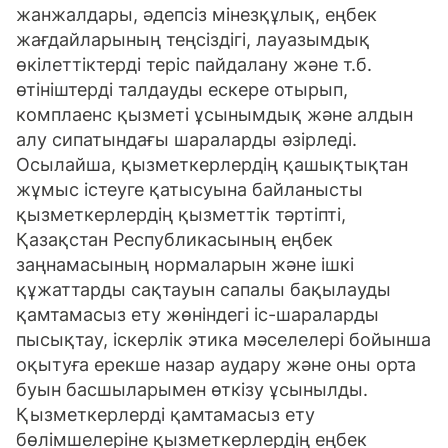
жанжалдары, әдепсіз мінезқұлық, еңбек
жағдайларының теңсіздігі, лауазымдық
өкілеттіктерді теріс пайдалану және т.б.
өтініштерді талдауды ескере отырып,
комплаенс қызметі ұсынымдық және алдын
алу сипатындағы шараларды әзірледі.
Осылайша, қызметкерлердің қашықтықтан
жұмыс істеуге қатысуына байланысты
қызметкерлердің қызметтік тәртіпті,
Қазақстан Республикасының еңбек
заңнамасының нормаларын және ішкі
құжаттарды сақтауын сапалы бақылауды
қамтамасыз ету жөніндегі іс-шараларды
пысықтау, іскерлік этика мәселелері бойынша
оқытуға ерекше назар аудару және оны орта
буын басшыларымен өткізу ұсынылды.
Қызметкерлерді қамтамасыз ету
бөлімшелеріне қызметкерлердің еңбек