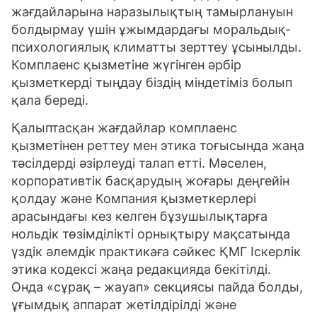
жағдайларына наразылықтың тамырлануын
болдырмау үшін ұжымдардағы моральдық-
психологиялық климатты зерттеу ұсынылды.
Комплаенс қызметіне жүгінген әрбір
қызметкерді тыңдау біздің міндетіміз болып
қала береді.
Қалыптасқан жағдайлар комплаенс
қызметінен реттеу мен этика тоғысында жаңа
тәсілдерді әзірлеуді талап етті. Мәселен,
корпоративтік басқарудың жоғары деңгейін
қолдау және Компания қызметкерлері
арасындағы кез келген бұзушылықтарға
нольдік төзімділікті орнықтыру мақсатында
үздік әлемдік практикаға сәйкес ҚМГ Іскерлік
этика кодексі жаңа редакцияда бекітілді.
Онда «сұрақ – жауап» секциясы пайда болды,
ұғымдық аппарат жетілдірілді және