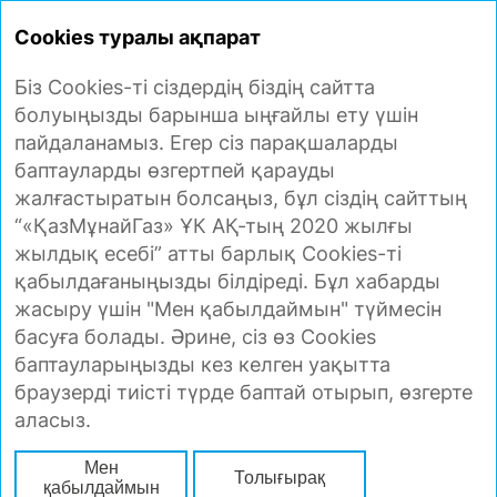
ЖЫЛДЫҚ ЕСЕП
2020
Cookies туралы ақпарат
Біз Cookies-ті сіздердің біздің сайтта
КОМПЛАЕНС ҚЫЗМЕТІ
болуыңызды барынша ыңғайлы ету үшін
пайдаланамыз. Егер сіз парақшаларды
баптауларды өзгертпей қарауды
COVID-19 пандемиясынан туындаған
жалғастыратын болсаңыз, бұл сіздің сайттың
экономикалық дағдарыстың басталуымен
“«ҚазМұнайГаз» ҰК АҚ-тың 2020 жылғы
этика мәселелері бұрынғыдан да өзекті бола
жылдық есебі” атты барлық Cookies-ті
түсті, өйткені этика комплаенс
қабылдағаныңызды білдіреді. Бұл хабарды
бағдарламасының маңызды мәселелерінің
жасыру үшін "Мен қабылдаймын" түймесін
бірі ретінде комплаенс мәдениеті –
басуға болады. Әрине, сіз өз Cookies
қызметкерлердің мінез-құлқы мен іс-
баптауларыңызды кез келген уақытта
әрекетінің Компанияда қабылданған нормалар
браузерді тиісті түрде баптай отырып, өзгерте
мен талаптарға сәйкес келу мәдениетін
аласыз.
қалыптастырады.
Мен
Компанияның комплаенс-функциясы үшін
Толығырақ
қабылдаймын