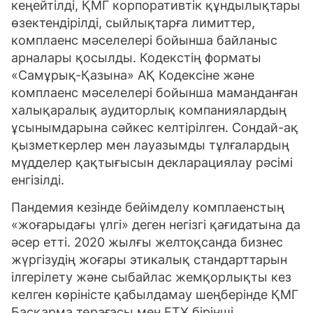
кеңейтілді, ҚМГ корпоративтік құндылықтары
өзектендірілді, сыйлықтарға лимиттер,
комплаенс мәселелері бойынша байланыс
арналары қосылды. Кодекстің форматы
«Самұрық-Қазына» АҚ Кодексіне және
комплаенс мәселелері бойынша маманданған
халықаралық аудиторлық компаниялардың
ұсынымдарына сәйкес келтірілген. Сондай-ақ
қызметкерлер мен лауазымды тұлғалардың
мүдделер қақтығысын декларациялау рәсімі
енгізілді.
Пандемия кезінде бейімделу комплаенстың
«жоғарыдағы үлгі» деген негізгі қағидатына да
әсер етті. 2020 жылғы желтоқсанда бизнес
жүргізудің жоғары этикалық стандарттарын
ілгерілету және сыбайлас жемқорлықты кез
келген көріністе қабылдамау шеңберінде ҚМГ
Басқарма төрағасы мен ЕТҰ бірінші