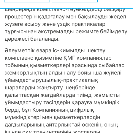
2020 жыл ерекше стресстест болды, оның
шеңберінде комплаенс-тәуекелдерді басқару
процестерін қадағалау мен бақылауды жедел
жүзеге асыру және үздік практикалар
тұрғысынан экстремалды режимге бейімделу
дәрежесі бағаланды.
Әлеуметтік өзара іс-қимылды шектеу
комплаенс қызметіне ҚМГ компаниялар
тобының қызметкерлері арасында сыбайлас
жемқорлықтың алдын алу бойынша жүйелі
ұйымдастырушылық-практикалық
шараларды жаңғырту шеңберінде
қалыптасқан жағдайларда тиімді жұмысты
ұйымдастыру тәсілдерін қарауға мүмкіндік
берді, бұл Компанияның цифрлық
мүмкіндіктері мен қызметкерлердің
дағдыларының айтарлықтай өскенін, оның
ішінде оқу тренингтерінің жоспарлы