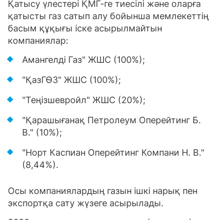
Қатысу үлестері ҚМГ-ге тиесілі және оларға
қатысты газ сатып алу бойынша мемлекеттің
басым құқығы іске асырылмайтын
компаниялар:
Амангелді Газ" ЖШС (100%);
"ҚазГӨЗ" ЖШС (100%);
"Теңізшевройл" ЖШС (20%);
"Қарашығанақ Петролеум Оперейтинг Б.
В." (10%);
"Норт Каспиан Оперейтинг Компани Н. В."
(8,44%).
Осы компаниялардың газын ішкі нарық пен
экспортқа сату жүзеге асырылады.