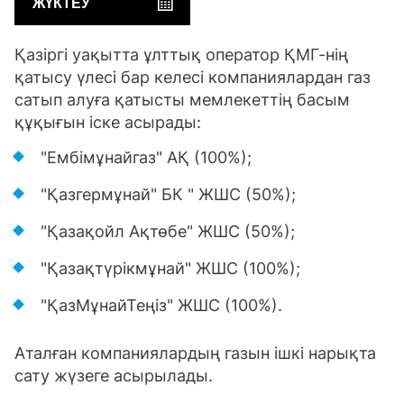
ЖҮКТЕУ
Қазіргі уақытта ұлттық оператор ҚМГ-нің
қатысу үлесі бар келесі компаниялардан газ
сатып алуға қатысты мемлекеттің басым
құқығын іске асырады:
"Ембімұнайгаз" АҚ (100%);
"Қазгермұнай" БК " ЖШС (50%);
"Қазақойл Ақтөбе" ЖШС (50%);
"Қазақтүрікмұнай" ЖШС (100%);
"ҚазМұнайТеңіз" ЖШС (100%).
Аталған компаниялардың газын ішкі нарықта
сату жүзеге асырылады.