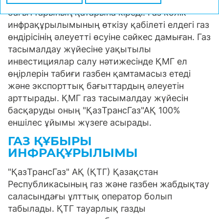
әртараптандыру Компания қызметінің басым
бағыттарының қатарына кіреді. Газ көлік
инфрақұрылымының өткізу қабілеті елдегі газ
өндірісінің әлеуетті өсуіне сәйкес дамыған. Газ
тасымалдау жүйесіне уақытылы
инвестициялар салу нәтижесінде ҚМГ ел
өңірлерін табиғи газбен қамтамасыз етеді
және экспорттық бағыттардың әлеуетін
арттырады. ҚМГ газ тасымалдау жүйесін
басқаруды оның "ҚазТрансГаз"АҚ 100%
еншілес ұйымы жүзеге асырады.
ГАЗ ҚҰБЫРЫ
ИНФРАҚҰРЫЛЫМЫ
"ҚазТрансГаз" АҚ (ҚТГ) Қазақстан
Республикасының газ және газбен жабдықтау
саласындағы ұлттық оператор болып
табылады. ҚТГ тауарлық газды