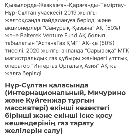
Қызылорда-Жезқазған-Қарағанды-Теміртау-
Нұр-Сұлтан учаскесі) 2019 жылғы
желтоқсанда пайдалануға берілді және
акционерлері "Самұрық-Қазына" АҚ (50%)
және Baiterek Venture Fund АҚ болып
табылатын "АстанаГаз ҚМГ" АҚ-қа (50%)
тиесілі. 2020 жылғы ақпанда "Сарыарқа" МГҚ
магистральдық газ құбыры жөніндегі ұлттық
оператор "Интергаз Орталық Азия" АҚ-қа
жалға берілді.
Нұр-Сұлтан қаласында
(Интернациональный, Мичурино
және Күйгенжар тұрғын
массивтері) екінші кезектегі
бірінші және екінші іске қосу
кешендерінің газ тарату
желілерін салу)