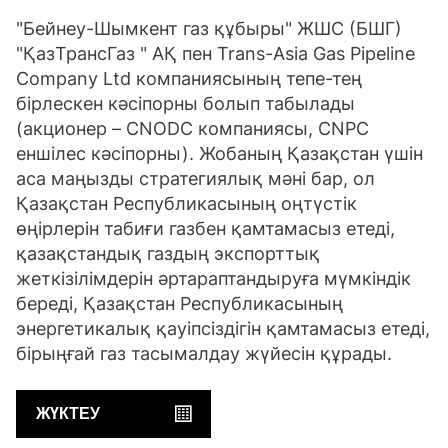
"Бейнеу-Шымкент газ құбыры" ЖШС (БШГ)
"ҚазТрансГаз " АҚ пен Trans-Asia Gas Pipeline
Company Ltd компаниясының тепе-тең
бірлескен кәсіпорны болып табылады
(акционер – CNODC компаниясы, CNPC
еншілес кәсіпорны). Жобаның Қазақстан үшін
аса маңызды стратегиялық мәні бар, ол
Қазақстан Республикасының оңтүстік
өңірлерін табиғи газбен қамтамасыз етеді,
қазақстандық газдың экспорттық
жеткізілімдерін әртараптандыруға мүмкіндік
береді, Қазақстан Республикасының
энергетикалық қауіпсіздігін қамтамасыз етеді,
бірыңғай газ тасымалдау жүйесін құрады.
ЖҮКТЕУ