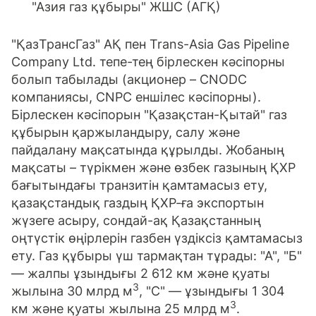
"Азия газ құбыры" ЖШС (АГҚ)
"ҚазТрансГаз" АҚ пен Trans-Asia Gas Pipeline
Company Ltd. тепе-тең бірлескен кәсіпорны
болып табылады (акционер – CNODC
компаниясы, CNPC еншілес кәсіпорны).
Бірлескен кәсіпорын "Қазақстан-Қытай" газ
құбырын қаржыландыру, салу және
пайдалану мақсатында құрылды. Жобаның
мақсаты – түрікмен және өзбек газының ҚХР
бағытындағы транзитін қамтамасыз ету,
қазақстандық газдың ҚХР-ға экспортын
жүзеге асыру, сондай-ақ Қазақстанның
оңтүстік өңірлерін газбен үздіксіз қамтамасыз
ету. Газ құбыры үш тармақтан тұрады: "А", "Б"
— жалпы ұзындығы 2 612 км және қуаты
3
жылына 30 млрд м
, "С" — ұзындығы 1 304
3
км және қуаты жылына 25 млрд м
.