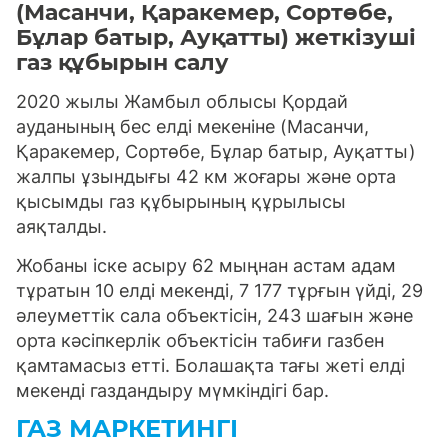
(Масанчи, Қаракемер, Сортөбе,
Бұлар батыр, Ауқатты) жеткізуші
газ құбырын салу
2020 жылы Жамбыл облысы Қордай
ауданының бес елді мекеніне (Масанчи,
Қаракемер, Сортөбе, Бұлар батыр, Ауқатты)
жалпы ұзындығы 42 км жоғары және орта
қысымды газ құбырының құрылысы
аяқталды.
Жобаны іске асыру 62 мыңнан астам адам
тұратын 10 елді мекенді, 7 177 тұрғын үйді, 29
әлеуметтік сала объектісін, 243 шағын және
орта кәсіпкерлік объектісін табиғи газбен
қамтамасыз етті. Болашақта тағы жеті елді
мекенді газдандыру мүмкіндігі бар.
ГАЗ МАРКЕТИНГІ