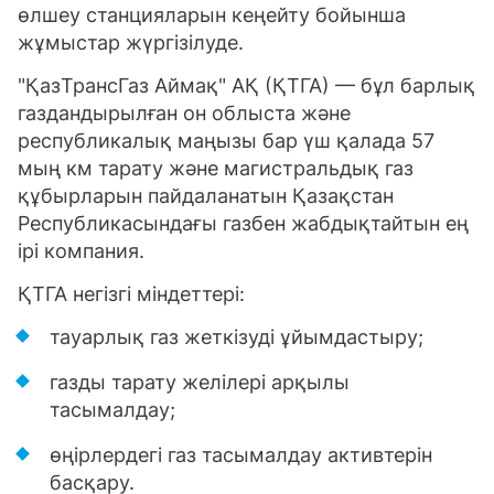
өлшеу станцияларын кеңейту бойынша
жұмыстар жүргізілуде.
"ҚазТрансГаз Аймақ" АҚ (ҚТГА) — бұл барлық
газдандырылған он облыста және
республикалық маңызы бар үш қалада 57
мың км тарату және магистральдық газ
құбырларын пайдаланатын Қазақстан
Республикасындағы газбен жабдықтайтын ең
ірі компания.
ҚТГА негізгі міндеттері:
тауарлық газ жеткізуді ұйымдастыру;
газды тарату желілері арқылы
тасымалдау;
өңірлердегі газ тасымалдау активтерін
басқару.