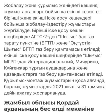
Жобалау және құрылыс жөніндегі кешенді
жұмыстарға шарт бойынша екінші кезектегі
бірінші және екінші іске қосу кешендері
бойынша жобалау-іздестіру жұмыстары
жүргізілуде. Бірінші іске қосу кешені
шеңберінде АГТС-2-ден "Шығыс" бас газ
тарату пунктіне (БГТП) және "Оңтүстік-
Шығыс" БГТП газ беру қамтамасыз етіледі;
екінші іске қосу кешені шеңберінде "Шығыс"
МГРП-дан Интернациональный, Мичурино,
Күйгенжар тұрғын аудандарына және
қазандықтарға газ беру қамтамасыз етіледі.
Құрылыс-монтаж жұмыстарын қоса алғанда,
барлық жұмыстарды 2021 жылғы 31 тамызға
дейін аяқтау жоспарлануда.
Жамбыл облысы Қордай
ауданының бес елді мекеніне