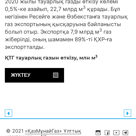
2020 жылы тауарлық газды өткізу көлемі
3
0,5%-ке азайып, 22,7 млрд м
құрады. Бұл
негізінен Ресейге және Өзбекстанға тауарлық
газ экспортының қысқаруына байланысты
3
болып отыр. Экспортқа 7,9 млрд м
газ
жіберілді, оның шамамен 89%-ті ҚХР-ға
экспортталды.
3
ҚТГ тауарлық газын өткізу,
млн м
ЖҮКТЕУ
© 2021
«ҚазМұнайГаз» Ұлттық