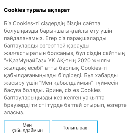
ЖЫЛДЫҚ ЕСЕП
2020
Cookies туралы ақпарат
Біз Cookies-ті сіздердің біздің сайтта
ГАЗ ТАСЫМАЛДАУ ЖӘНЕ
болуыңызды барынша ыңғайлы ету үшін
МАРКЕТИНГ
пайдаланамыз. Егер сіз парақшаларды
баптауларды өзгертпей қарауды
жалғастыратын болсаңыз, бұл сіздің сайттың
Газ тасымалдау мен маркетингіне қатысты
“«ҚазМұнайГаз» ҰК АҚ-тың 2020 жылғы
негізгі даму стратегиясы Қытайға газ
жылдық есебі” атты барлық Cookies-ті
экспортын ұлғайту, оларды ішкі және
қабылдағаныңызды білдіреді. Бұл хабарды
халықаралық нарықтарда өткізу үшін
жасыру үшін "Мен қабылдаймын" түймесін
қосылған құны жоғары газды өңдеу, ішкі
басуға болады. Әрине, сіз өз Cookies
нарықта газды ұтымды пайдалануды
баптауларыңызды кез келген уақытта
қамтамасыз ету, сондай-ақ транзиттік
браузерді тиісті түрде баптай отырып, өзгерте
әлеуетті дамыту болып табылады.
аласыз.
Тұтынушыларды сенімді және тиімді
Мен
қамтамасыз ету және газ өткізу нарықтарын
Толығырақ
қабылдаймын