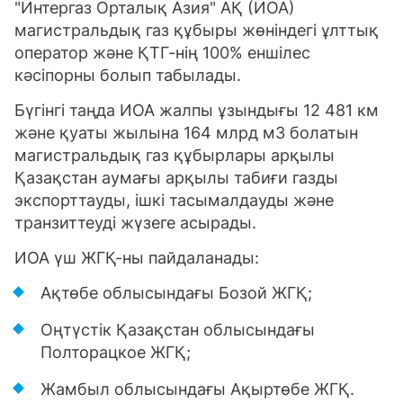
"Интергаз Орталық Азия" АҚ (ИОА)
магистральдық газ құбыры жөніндегі ұлттық
оператор және ҚТГ-нің 100% еншілес
кәсіпорны болып табылады.
Бүгінгі таңда ИОА жалпы ұзындығы 12 481 км
және қуаты жылына 164 млрд м3 болатын
магистральдық газ құбырлары арқылы
Қазақстан аумағы арқылы табиғи газды
экспорттауды, ішкі тасымалдауды және
транзиттеуді жүзеге асырады.
ИОА үш ЖГҚ-ны пайдаланады:
Ақтөбе облысындағы Бозой ЖГҚ;
Оңтүстік Қазақстан облысындағы
Полторацкое ЖГҚ;
Жамбыл облысындағы Ақыртөбе ЖГҚ.