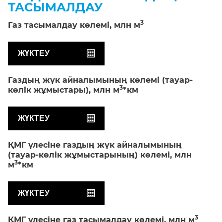
ТАСЫМАЛДАУ
3
Газ тасымалдау көлемі,
млн м
ЖҮКТЕУ
Газдың жүк айналымының көлемі (тауар-
3
көлік жұмыстары),
млн м
*км
ЖҮКТЕУ
ҚМГ үлесіне газдың жүк айналымының
(тауар-көлік жұмыстарының) көлемі,
млн
3
м
*км
ЖҮКТЕУ
3
ҚМГ үлесіне газ тасымалдау көлемі,
млн м