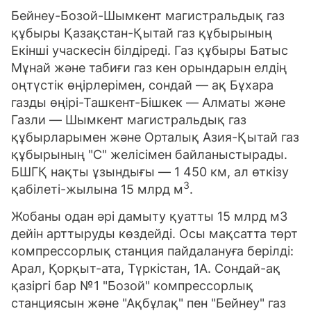
Бейнеу-Бозой-Шымкент магистральдық газ
құбыры Қазақстан-Қытай газ құбырының
Екінші учаскесін білдіреді. Газ құбыры Батыс
Мұнай және табиғи газ кен орындарын елдің
оңтүстік өңірлерімен, сондай — ақ Бұхара
газды өңірі-Ташкент-Бішкек — Алматы және
Газли — Шымкент магистральдық газ
құбырларымен және Орталық Азия-Қытай газ
құбырының "С" желісімен байланыстырады.
БШГҚ нақты ұзындығы — 1 450 км, ал өткізу
3
қабілеті-жылына 15 млрд м
.
Жобаны одан әрі дамыту қуатты 15 млрд м3
дейін арттыруды көздейді. Осы мақсатта төрт
компрессорлық станция пайдалануға берілді:
Арал, Қорқыт-ата, Түркістан, 1А. Сондай-ақ
қазіргі бар №1 "Бозой" компрессорлық
станциясын және "Ақбұлақ" пен "Бейнеу" газ