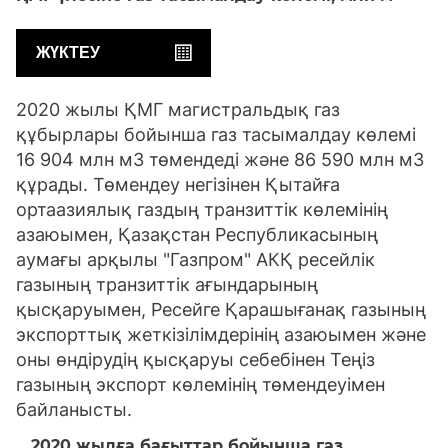
ЖҮКТЕУ
2020 жылы ҚМГ магистральдық газ
құбырлары бойынша газ тасымалдау көлемі
16 904 млн м3 төмендеді және 86 590 млн м3
құрады. Төмендеу негізінен Қытайға
ортаазиялық газдың транзиттік көлемінің
азаюымен, Қазақстан Республикасының
аумағы арқылы "Газпром" АКҚ ресейлік
газының транзиттік ағындарының
қысқаруымен, Ресейге Қарашығанақ газының
экспорттық жеткізілімдерінің азаюымен және
оны өндірудің қысқаруы себебінен Теңіз
газының экспорт көлемінің төмендеуімен
байланысты.
2020 жылға бағыттар бойынша газ