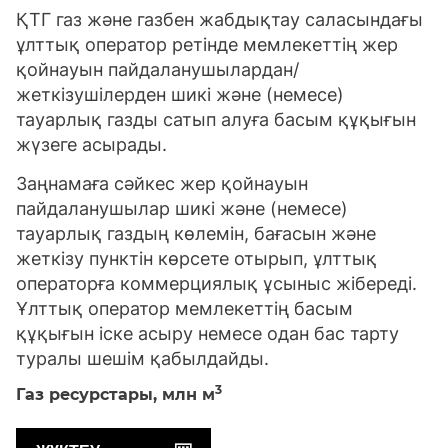
ҚТГ газ және газбен жабдықтау саласындағы
ұлттық оператор ретінде мемлекеттің жер
қойнауын пайдаланушылардан/
жеткізушілерден шикі және (немесе)
тауарлық газды сатып алуға басым құқығын
жүзеге асырады.
Заңнамаға сәйкес жер қойнауын
пайдаланушылар шикі және (немесе)
тауарлық газдың көлемін, бағасын және
жеткізу пунктін көрсете отырып, ұлттық
операторға коммерциялық ұсыныс жібереді.
Ұлттық оператор мемлекеттің басым
құқығын іске асыру немесе одан бас тарту
туралы шешім қабылдайды.
3
Газ ресурстары,
млн м