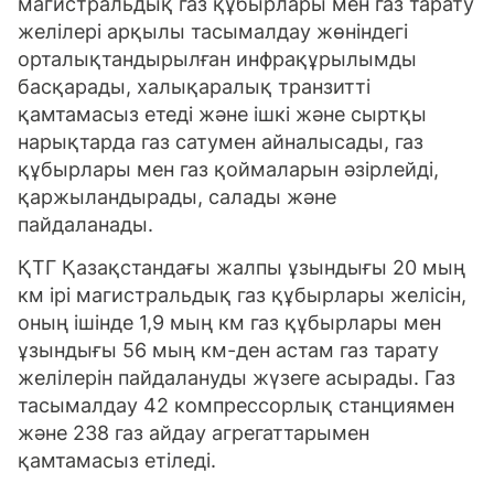
магистральдық газ құбырлары мен газ тарату
желілері арқылы тасымалдау жөніндегі
орталықтандырылған инфрақұрылымды
басқарады, халықаралық транзитті
қамтамасыз етеді және ішкі және сыртқы
нарықтарда газ сатумен айналысады, газ
құбырлары мен газ қоймаларын әзірлейді,
қаржыландырады, салады және
пайдаланады.
ҚТГ Қазақстандағы жалпы ұзындығы 20 мың
км ірі магистральдық газ құбырлары желісін,
оның ішінде 1,9 мың км газ құбырлары мен
ұзындығы 56 мың км-ден астам газ тарату
желілерін пайдалануды жүзеге асырады. Газ
тасымалдау 42 компрессорлық станциямен
және 238 газ айдау агрегаттарымен
қамтамасыз етіледі.