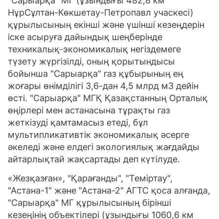
"Сарыарқа" МГ (ұзындығы 482,8 км
НұрСұлтан-Көкшетау-Петропавл учаскесі)
құрылысының екінші және үшінші кезеңдерін
іске асыруға дайындық шеңберінде
техникалық-экономикалық негіздемеге
түзету жүргізілді, оның қорытындысы
бойынша "Сарыарқа" газ құбырының ең
жоғары өнімділігі 3,6-дан 4,5 млрд м3 дейін
өсті. "Сарыарқа" МГҚ Қазақстанның Орталық
өңірлері мен астанасына тұрақты газ
жеткізуді қамтамасыз етеді, бұл
мультипликативтік экономикалық әсерге
әкеледі және елдегі экологиялық жағдайды
айтарлықтай жақсартады деп күтілуде.
«Жезқазған», "Қарағанды", "Теміртау",
"Астана-1" және "Астана-2" АГТС қоса алғанда,
"Сарыарқа" МГ құрылысының бірінші
кезеңінің объектілері (ұзындығы 1060,6 км