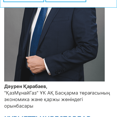
Дәурен Қарабаев,
"ҚазМұнайГаз" ҰК АҚ Басқарма төрағасының
экономика және қаржы жөніндегі
орынбасары