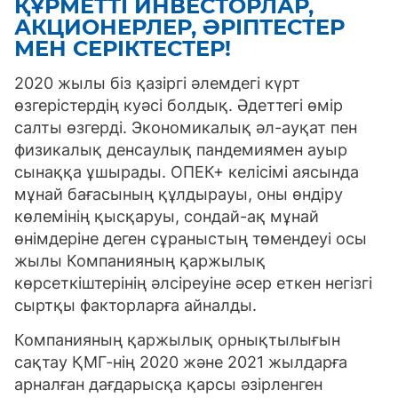
ҚҰРМЕТТІ ИНВЕСТОРЛАР,
АКЦИОНЕРЛЕР, ӘРІПТЕСТЕР
МЕН СЕРІКТЕСТЕР!
2020 жылы біз қазіргі әлемдегі күрт
өзгерістердің куәсі болдық. Әдеттегі өмір
салты өзгерді. Экономикалық әл-ауқат пен
физикалық денсаулық пандемиямен ауыр
сынаққа ұшырады. ОПЕК+ келісімі аясында
мұнай бағасының құлдырауы, оны өндіру
көлемінің қысқаруы, сондай-ақ мұнай
өнімдеріне деген сұраныстың төмендеуі осы
жылы Компанияның қаржылық
көрсеткіштерінің әлсіреуіне әсер еткен негізгі
сыртқы факторларға айналды.
Компанияның қаржылық орнықтылығын
сақтау ҚМГ-нің 2020 және 2021 жылдарға
арналған дағдарысқа қарсы әзірленген