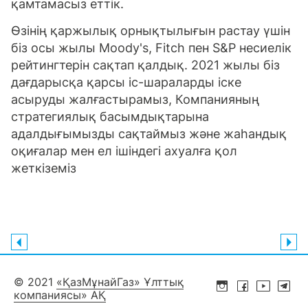
қамтамасыз еттік.
Өзінің қаржылық орнықтылығын растау үшін
біз осы жылы Moody's, Fitch пен S&P несиелік
рейтингтерін сақтап қалдық. 2021 жылы біз
дағдарысқа қарсы іс-шараларды іске
асыруды жалғастырамыз, Компанияның
стратегиялық басымдықтарына
адалдығымызды сақтаймыз және жаһандық
оқиғалар мен ел ішіндегі ахуалға қол
жеткіземіз
© 2021
«ҚазМұнайГаз» Ұлттық
компаниясы» АҚ