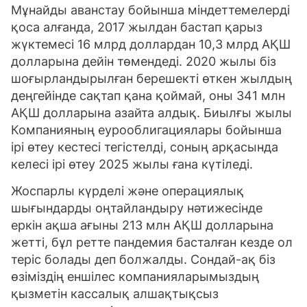
Мұнайды аванстау бойынша міндеттемелерді
қоса алғанда, 2017 жылдан бастап қарыз
жүктемесі 16 млрд доллардан 10,3 млрд АҚШ
долларына дейін төмендеді. 2020 жылы біз
шоғырландырылған берешекті өткен жылдың
деңгейінде сақтап қана қоймай, оны 341 млн
АҚШ долларына азайта алдық. Биылғы жылы
Компанияның еурооблигациялары бойынша
ірі өтеу кестесі тегістелді, соның арқасында
келесі ірі өтеу 2025 жылы ғана күтіледі.
Жоспарлы күрделі және операциялық
шығындарды оңтайландыру нәтижесінде
еркін ақша ағыны 213 млн АҚШ долларына
жетті, бұл ретте пандемия басталған кезде ол
теріс болады деп болжалды. Сондай-ақ біз
өзіміздің еншілес компанияларымыздың
қызметін кассалық алшақтықсыз