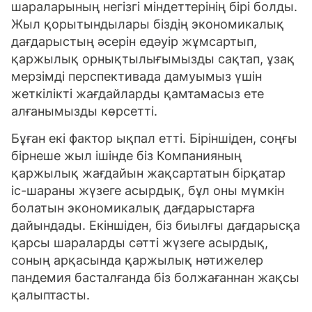
шараларының негізгі міндеттерінің бірі болды.
Жыл қорытындылары біздің экономикалық
дағдарыстың әсерін едәуір жұмсартып,
қаржылық орнықтылығымызды сақтап, ұзақ
мерзімді перспективада дамуымыз үшін
жеткілікті жағдайларды қамтамасыз ете
алғанымызды көрсетті.
Бұған екі фактор ықпал етті. Біріншіден, соңғы
бірнеше жыл ішінде біз Компанияның
қаржылық жағдайын жақсартатын бірқатар
іс-шараны жүзеге асырдық, бұл оны мүмкін
болатын экономикалық дағдарыстарға
дайындады. Екіншіден, біз биылғы дағдарысқа
қарсы шараларды сәтті жүзеге асырдық,
соның арқасында қаржылық нәтижелер
пандемия басталғанда біз болжағаннан жақсы
қалыптасты.