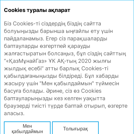
ЖЫЛДЫҚ ЕСЕП
2020
Cookies туралы ақпарат
Біз Cookies-ті сіздердің біздің сайтта
БАСҚАРМА ТӨРАҒАСЫНЫҢ
болуыңызды барынша ыңғайлы ету үшін
ЭКОНОМИКА ЖӘНЕ ҚАРЖЫ
пайдаланамыз. Егер сіз парақшаларды
ЖӨНІНДЕГІ ОРЫНБАСАРЫНЫҢ
баптауларды өзгертпей қарауды
МӘЛІМДЕМЕСІ
жалғастыратын болсаңыз, бұл сіздің сайттың
“«ҚазМұнайГаз» ҰК АҚ-тың 2020 жылғы
жылдық есебі” атты барлық Cookies-ті
қабылдағаныңызды білдіреді. Бұл хабарды
жасыру үшін "Мен қабылдаймын" түймесін
басуға болады. Әрине, сіз өз Cookies
баптауларыңызды кез келген уақытта
браузерді тиісті түрде баптай отырып, өзгерте
аласыз.
Мен
Толығырақ
қабылдаймын